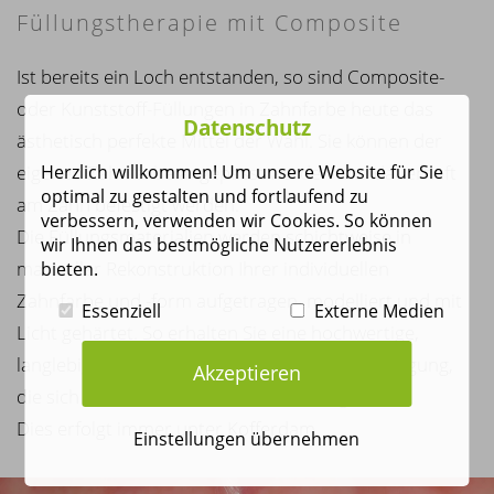
Füllungstherapie mit Composite
Ist bereits ein Loch entstanden, so sind Composite-
oder Kunststoff-Füllungen in Zahnfarbe heute das
Datenschutz
ästhetisch perfekte Mittel der Wahl. Sie können der
Herzlich willkommen! Um unsere Website für Sie
eigenen Zahnfarbe angepasst werden und dauerhaft
optimal zu gestalten und fortlaufend zu
am Zahn befestigt werden.
verbessern, verwenden wir Cookies. So können
Die Füllungsmaterialien werden schichtweise in
wir Ihnen das bestmögliche Nutzererlebnis
manueller Rekonstruktion Ihrer individuellen
bieten.
Zahnfarbe und -form aufgetragen, modelliert und mit
Essenziell
Externe Medien
Licht gehärtet. So erhalten Sie eine hochwertige,
langlebige, ästhetische und funktionelle Versorgung,
Akzeptieren
die sich harmonisch in Ihr Gebiss einfügt.
Dies erfolgt immer unter Kofferdam.
Einstellungen übernehmen