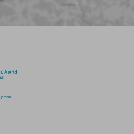
t. Astrid
st
f
jameda