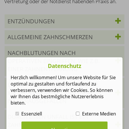
Vertretung oder der Notdienst habenden Praxis an.
ENTZÜNDUNGEN
ALLGEMEINE ZAHNSCHMERZEN
NACHBLUTUNGEN NACH
OPERATIVEN EINGRIFFEN, WIE Z.B.
Datenschutz
EINER ZAHNENTFERNUNG
Herzlich willkommen! Um unsere Website für Sie
optimal zu gestalten und fortlaufend zu
EINE VERSORGUNG, WIE Z.B. EINE
verbessern, verwenden wir Cookies. So können
KRONE, TEILKRONE ODER INLAY
wir Ihnen das bestmögliche Nutzererlebnis
IST HERAUSGEFALLEN
bieten.
Essenziell
Externe Medien
DURCH EINEN UNFALL IST EIN
ZAHN MIT WURZEL